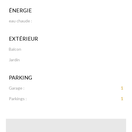
ÉNERGIE
eau chaude :
EXTÉRIEUR
Balcon
Jardin
PARKING
Garage :
1
Parkings :
1