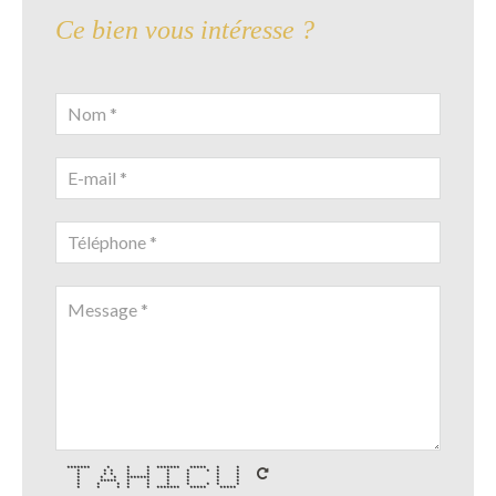
Ce bien vous intéresse ?
******* * * * ******* ***** * *
* * * * * * * * * *
* * * * * * * * *
* * * ******* * * * *
* ***** * * * * * *
* * * * * * * * * *
* * * * * ******* ***** *****