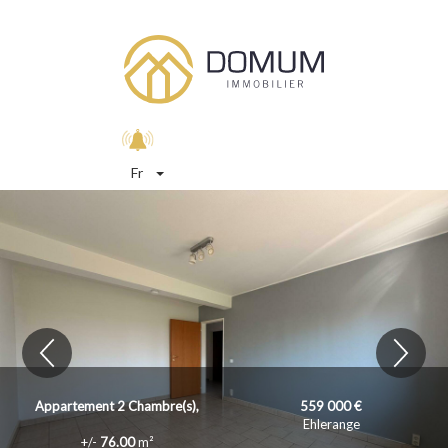
Fr
Appartement
2
Chambre(s),
559 000 €
Ehlerange
+/-
76.00
m²