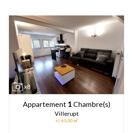
x8
Appartement
1
Chambre(s)
Villerupt
+/-65.00 m²