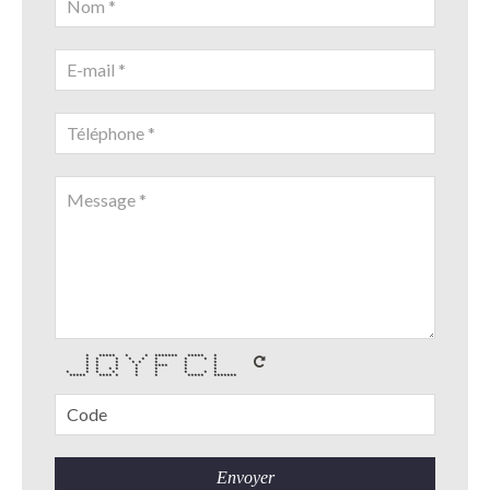
* ***** * * ******* ***** *
* * * * * * * * *
* * * * * * * *
* * * * **** * *
* * * * * * * *
* * * * * * * * *
***** **** * * * ***** *******