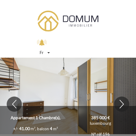
Fr
Appartement
1
Chambre(s),
385 000 €
luxembourg
+/-
41.00
m², balcon
4
m²
N° réf 196