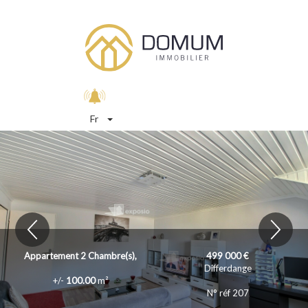
Fr
Appartement
2
Chambre(s),
499 000 €
Differdange
+/-
100.00
m²
N° réf 207