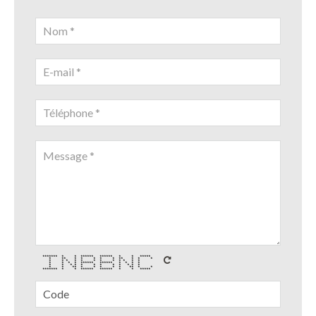
******* * * ****** ****** * * *****
* ** * * * * * ** * * *
* * * * * * * * * * * *
* * * * ****** ****** * * * *
* * * * * * * * * * * *
* * ** * * * * * ** * *
******* * * ****** ****** * * *****