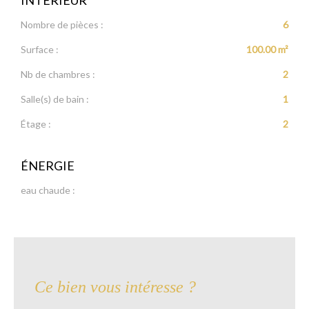
Nombre de pièces :
6
Surface :
100.00 m²
Nb de chambres :
2
Salle(s) de bain :
1
Étage :
2
ÉNERGIE
eau chaude :
Ce bien vous intéresse ?