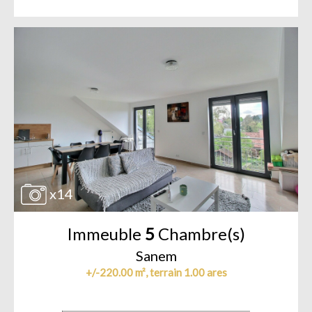
x14
Immeuble
5
Chambre(s)
Sanem
+/-220.00 m², terrain 1.00 ares