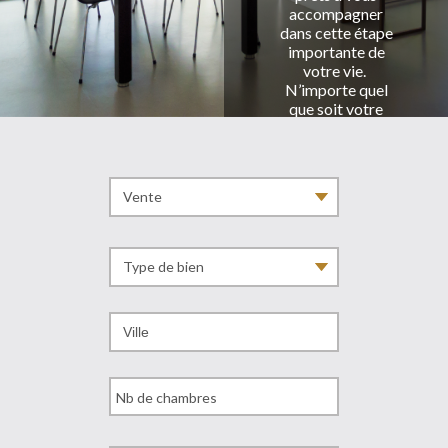
accompagner
dans cette étape
importante de
votre vie.
N’importe quel
que soit votre
projet, Achat,
vente, location, ...
nous sommes à
votre disposition.
N’hésitez pas à
nous contacter et
profitez d’une
estimation
gratuite de votre
bien.