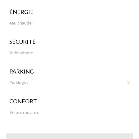
ÉNERGIE
eau chaude :
SÉCURITÉ
Vidéophone
PARKING
Parkings :
2
CONFORT
Volets roulants