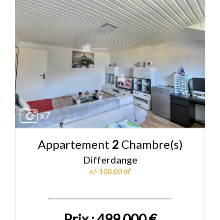
x7
Appartement
2
Chambre(s)
Differdange
+/-100.00 m²
Prix : 499 000 €