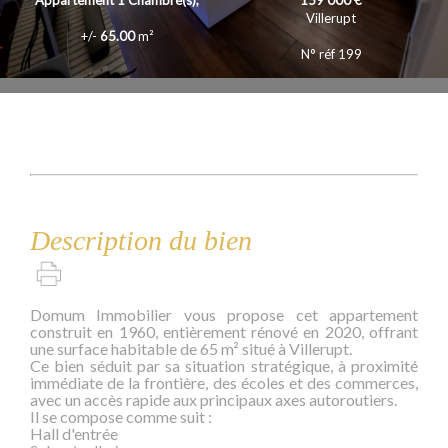
Appartement
1
Chambre(s),
159 000 €
Villerupt
+/-
65.00
m²
N° réf 199
Description du bien
Domum Immobilier vous propose cet appartement
construit en 1960, entièrement rénové en 2020, offrant
une surface habitable de 65 m² situé à Villerupt.
Ce bien séduit par sa situation stratégique, à proximité
immédiate de la frontière, des écoles et des commerces,
avec un accès rapide aux principaux axes autoroutiers.
Il se compose comme suit :
Hall d'entrée